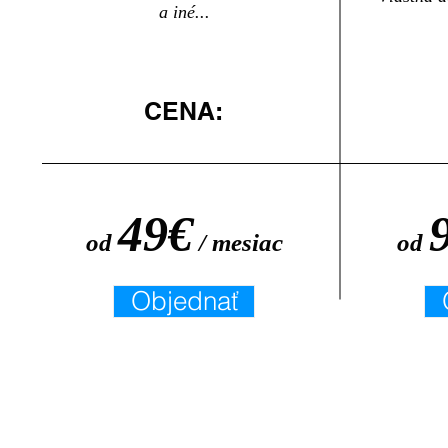
a iné...
CENA:
49€
od
/ mesiac
od
Objednať
© 2015 by ​T-Comunity s.r.o.