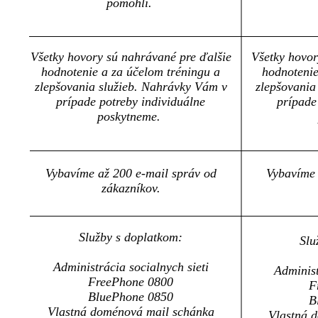
pomohli.
Všetky hovory sú nahrávané pre ďalšie
Všetky hovor
hodnotenie a za účelom tréningu a
hodnotenie
zlepšovania služieb. Nahrávky Vám v
zlepšovania
prípade potreby individuálne
prípade
poskytneme.
Vybavíme až 200 e-mail správ od
Vybavíme 
zákazníkov.
Služby s doplatkom:
Slu
Administrácia socialnych sieti
Administ
FreePhone 0800
F
BluePhone 0850
B
Vlastná doménová mail schánka
Vlastná 